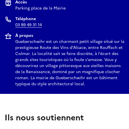
Accès
III) A la découverte des enjeux juridiques et économiques
Parking place de la Mairie
Téléphone
Militantisme de Marcel Metzler : Casser le lien entre foie
03 89 49 31 14
gras et gavage forcé pour le bien-être animal,
À propos
Gueberschwihr est un charmant petit village situé sur la
Enjeux juridiques, sanitaires et exploitations avicoles avec
prestigieuse Route des Vins d’Alsace, entre Rouffach et
Hubert Ott, Député de la 2ème circonscription.
Colmar. La localité sait se faire discrète, à l’écart des
grands sites touristiques où la foule s’amasse. Vous y
découvrirez un village pittoresque aux vieilles maisons
de la Renaissance, dominé par un magnifique clocher
roman. La mairie de Gueberschwihr est un bâtiment
typique du style architectural local.
Ils nous soutiennent