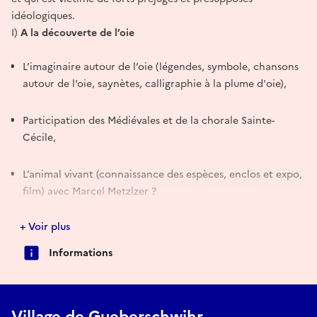
idéologiques.
I)
A la découverte de l’oie
L’imaginaire autour de l’oie (légendes, symbole, chansons
autour de l’oie, saynètes, calligraphie à la plume d'oie),
Participation des Médiévales et de la chorale Sainte-
Cécile,
L’animal vivant (connaissance des espèces, enclos et expo,
film) avec Marcel Metzlzer ?
+ Voir plus
Le terroir et le Gaentzbrunnen à Pfaffenheim et
Gueberschwihr. Enclos à oies,
Informations
Exposition iconographique,
Village de Gueberschwihr