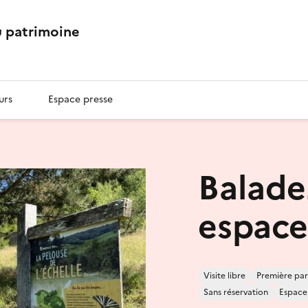
 patrimoine
urs
Espace presse
Balade
espace
Visite libre
Première par
Sans réservation
Espace 