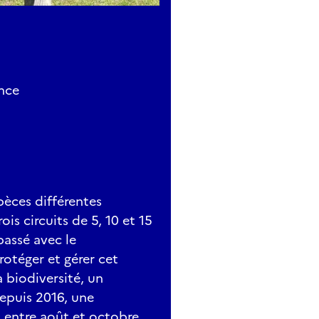
nce
pèces différentes
ois circuits de 5, 10 et 15
passé avec le
otéger et gérer cet
a biodiversité, un
epuis 2016, une
s entre août et octobre