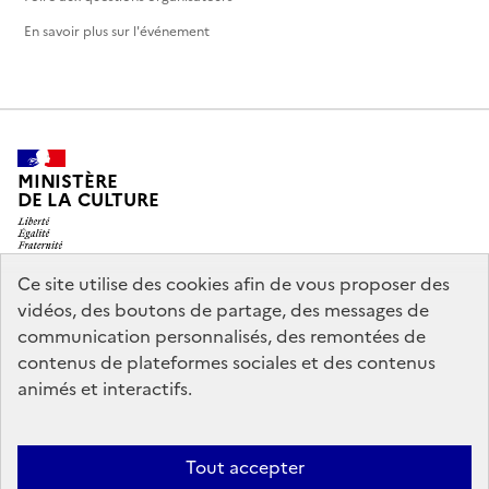
En savoir plus sur l'événement
MINISTÈRE
DE LA CULTURE
Ce site utilise des cookies afin de vous proposer des
vidéos, des boutons de partage, des messages de
legifrance.gouv.fr
info.gouv.fr
communication personnalisés, des remontées de
contenus de plateformes sociales et des contenus
service-public.gouv.fr
data.gouv.fr
animés et interactifs.
Nous contacter
Mentions légales
Accessibilité : partiellement
Tout accepter