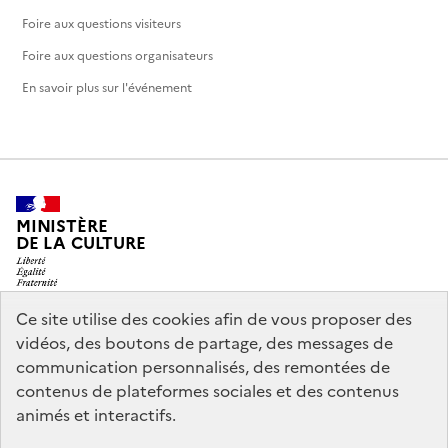
Foire aux questions visiteurs
Foire aux questions organisateurs
En savoir plus sur l'événement
MINISTÈRE
DE LA CULTURE
Ce site utilise des cookies afin de vous proposer des
vidéos, des boutons de partage, des messages de
legifrance.gouv.fr
info.gouv.fr
communication personnalisés, des remontées de
contenus de plateformes sociales et des contenus
service-public.gouv.fr
data.gouv.fr
animés et interactifs.