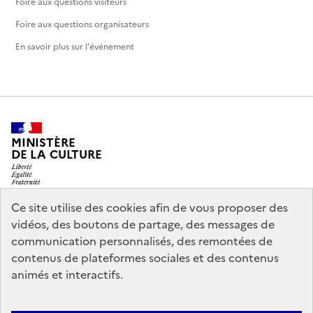
Foire aux questions visiteurs
Foire aux questions organisateurs
En savoir plus sur l'événement
MINISTÈRE
DE LA CULTURE
Ce site utilise des cookies afin de vous proposer des
vidéos, des boutons de partage, des messages de
legifrance.gouv.fr
info.gouv.fr
communication personnalisés, des remontées de
contenus de plateformes sociales et des contenus
service-public.gouv.fr
data.gouv.fr
animés et interactifs.