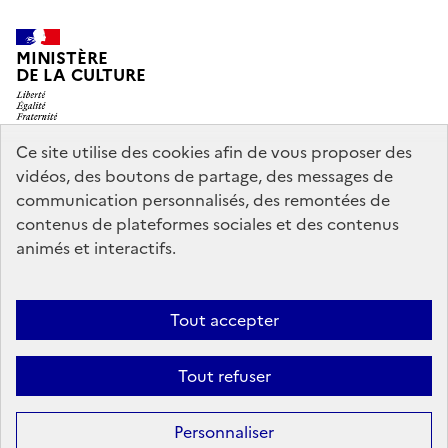
MINISTÈRE
DE LA CULTURE
Ce site utilise des cookies afin de vous proposer des
vidéos, des boutons de partage, des messages de
legifrance.gouv.fr
info.gouv.fr
communication personnalisés, des remontées de
contenus de plateformes sociales et des contenus
service-public.gouv.fr
data.gouv.fr
animés et interactifs.
Nous contacter
Mentions légales
Accessibilité : partiellement
Tout accepter
conforme
Politique d’utilisation des témoins de connexion
Tout refuser
(cookies)
Sauf mention contraire, tous les contenus de ce site sont sous
licence
Personnaliser
etalab-2.0