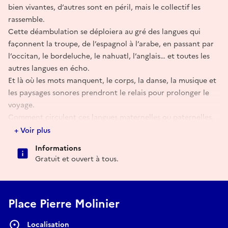
bien vivantes, d’autres sont en péril, mais le collectif les
rassemble.
Cette déambulation se déploiera au gré des langues qui
façonnent la troupe, de l’espagnol à l’arabe, en passant par
l’occitan, le bordeluche, le nahuatl, l’anglais… et toutes les
autres langues en écho.
Et là où les mots manquent, le corps, la danse, la musique et
les paysages sonores prendront le relais pour prolonger le
voyage.
Comment circulent ces langues maternelles ou paternelles,
étrangères ou régionales, au sein de cet espace public ?
+ Voir plus
Comment ces influences se rencontrent-elles dans l’actualité
Informations
d’un quartier à l’histoire riche ?
Gratuit et ouvert à tous.
Une carte poétique du quartier, créée avec les habitants et
les amoureux de Saint-Michel, viendra enrichir le parcours.
--
Place Pierre Molinier
Un évènement Journées européennes du patrimoine et du
matrimoine à Bordeaux
Localisation
#JEPMBX2026