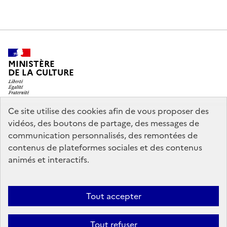
MINISTÈRE
DE LA CULTURE
Ce site utilise des cookies afin de vous proposer des
vidéos, des boutons de partage, des messages de
legifrance.gouv.fr
info.gouv.fr
communication personnalisés, des remontées de
contenus de plateformes sociales et des contenus
service-public.gouv.fr
data.gouv.fr
animés et interactifs.
Nous contacter
Mentions légales
Accessibilité : partiellement
Tout accepter
conforme
Politique d’utilisation des témoins de connexion
Tout refuser
(cookies)