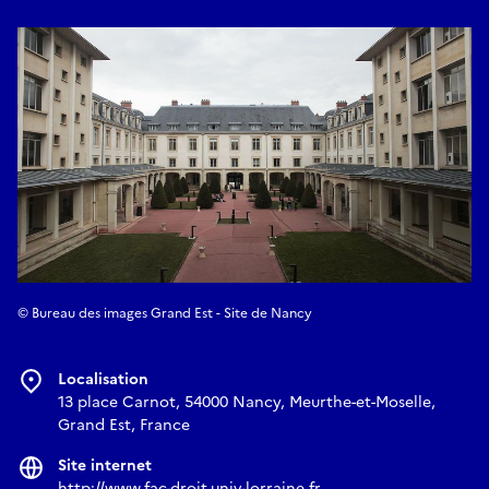
© Bureau des images Grand Est - Site de Nancy
Localisation
13 place Carnot, 54000 Nancy, Meurthe-et-Moselle,
Grand Est, France
Site internet
http://www.fac-droit.univ-lorraine.fr