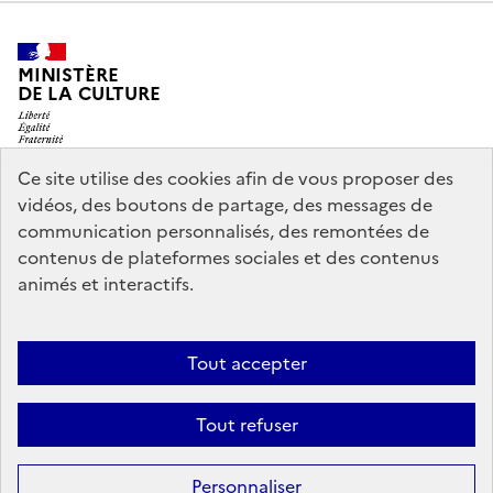
MINISTÈRE
DE LA CULTURE
Ce site utilise des cookies afin de vous proposer des
vidéos, des boutons de partage, des messages de
legifrance.gouv.fr
info.gouv.fr
communication personnalisés, des remontées de
contenus de plateformes sociales et des contenus
service-public.gouv.fr
data.gouv.fr
animés et interactifs.
Nous contacter
Mentions légales
Accessibilité : partiellement
Tout accepter
conforme
Politique d’utilisation des témoins de connexion
Tout refuser
(cookies)
Sauf mention contraire, tous les contenus de ce site sont sous
licence
Personnaliser