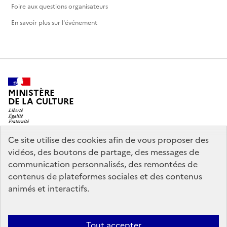
Foire aux questions organisateurs
En savoir plus sur l'événement
MINISTÈRE
DE LA CULTURE
Ce site utilise des cookies afin de vous proposer des
vidéos, des boutons de partage, des messages de
legifrance.gouv.fr
info.gouv.fr
communication personnalisés, des remontées de
contenus de plateformes sociales et des contenus
service-public.gouv.fr
data.gouv.fr
animés et interactifs.
Nous contacter
Mentions légales
Accessibilité : partiellement
Tout accepter