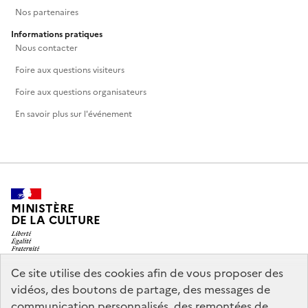
Nos partenaires
Informations pratiques
Nous contacter
Foire aux questions visiteurs
Foire aux questions organisateurs
En savoir plus sur l'événement
MINISTÈRE
DE LA CULTURE
Ce site utilise des cookies afin de vous proposer des
vidéos, des boutons de partage, des messages de
legifrance.gouv.fr
info.gouv.fr
communication personnalisés, des remontées de