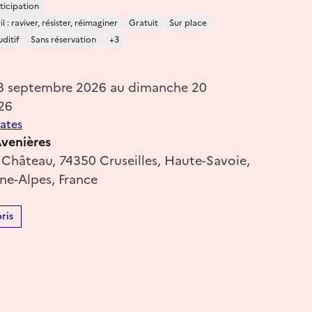
ticipation
 : raviver, résister, réimaginer
Gratuit
Sur place
ditif
Sans réservation
+3
18 septembre 2026 au dimanche 20
26
dates
venières
 Château, 74350 Cruseilles, Haute-Savoie,
e-Alpes, France
ris