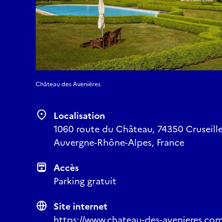
Château des Avenières
Localisation
1060 route du Château, 74350 Cruseille
Auvergne-Rhône-Alpes, France
Accès
Parking gratuit
Site internet
https://www.chateau-des-avenieres.com