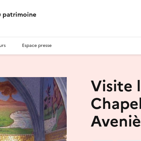
 patrimoine
urs
Espace presse
Visite 
Chapel
Aveniè