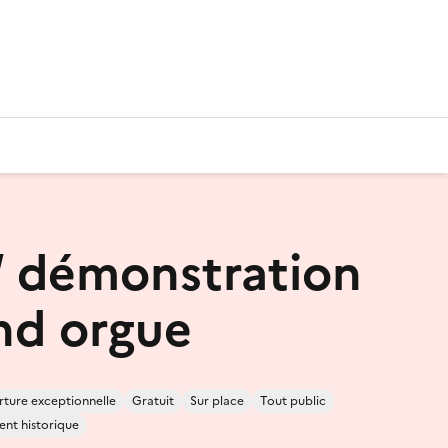
 / démonstration
nd orgue
ture exceptionnelle
Gratuit
Sur place
Tout public
nt historique