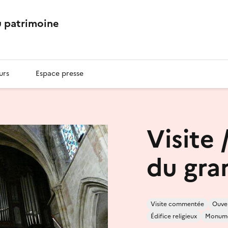
 patrimoine
urs
Espace presse
Visite
du gra
Visite commentée
Ouver
Édifice religieux
Monume