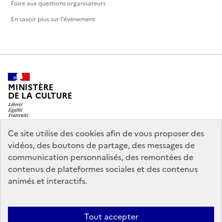
Foire aux questions organisateurs
En savoir plus sur l'événement
MINISTÈRE
DE LA CULTURE
Ce site utilise des cookies afin de vous proposer des
vidéos, des boutons de partage, des messages de
legifrance.gouv.fr
info.gouv.fr
communication personnalisés, des remontées de
contenus de plateformes sociales et des contenus
service-public.gouv.fr
data.gouv.fr
animés et interactifs.
Nous contacter
Mentions légales
Accessibilité : partiellement
Tout accepter