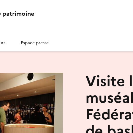
 patrimoine
urs
Espace presse
Visite 
muséal
Fédéra
de bas