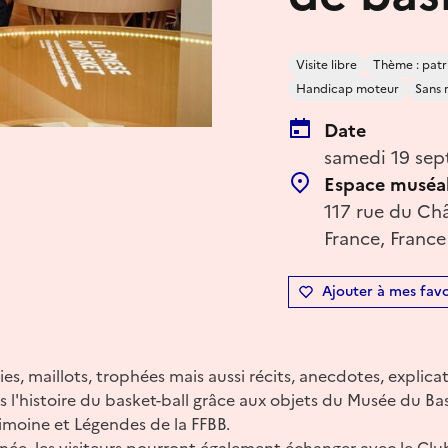
Visite libre
Thème : patr
Handicap moteur
Sans 
Date
samedi 19 sep
Espace muséal 
117 rue du Châ
France, France
Ajouter à mes favo
s, maillots, trophées mais aussi récits, anecdotes, explicat
s l'histoire du basket-ball grâce aux objets du Musée du B
imoine et Légendes de la FFBB.
rnée, les visiteurs pourront également échanger avec le Cl