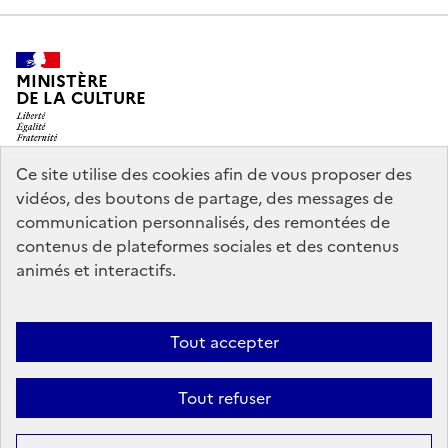
MINISTÈRE
DE LA CULTURE
Ce site utilise des cookies afin de vous proposer des
vidéos, des boutons de partage, des messages de
legifrance.gouv.fr
info.gouv.fr
communication personnalisés, des remontées de
contenus de plateformes sociales et des contenus
service-public.gouv.fr
data.gouv.fr
animés et interactifs.
Nous contacter
Mentions légales
Accessibilité : partiellement
Tout accepter
conforme
Politique d’utilisation des témoins de connexion
Tout refuser
(cookies)
Sauf mention contraire, tous les contenus de ce site sont sous
licence