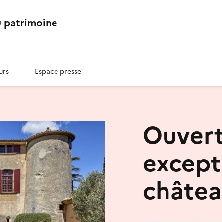
 patrimoine
urs
Espace presse
Ouvert
except
châtea