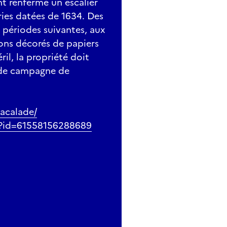
nt renferme un escalier
ies datées de 1634. Des
 périodes suivantes, aux
lons décorés de papiers
il, la propriété doit
nde campagne de
acalade/
p?id=61558156288689