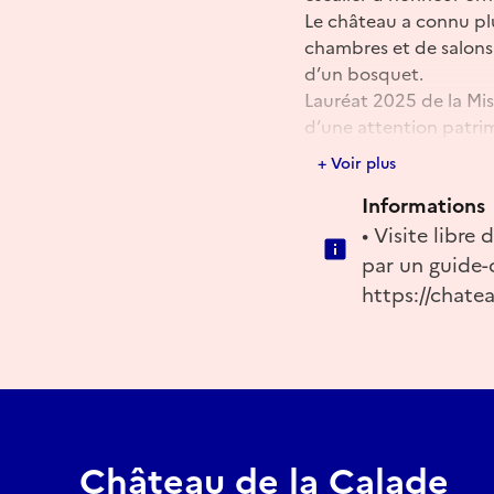
Le château a connu plu
chambres et de salons 
d’un bosquet.
Lauréat 2025 de la Mis
d’une attention patrim
Cette année, les visit
+ Voir plus
le couvert du bâtiment,
Informations
contribuera à la sauv
• Visite libre
Renseignements et rés
par un guide-
https://chatea
Réserver
Château de la Calade