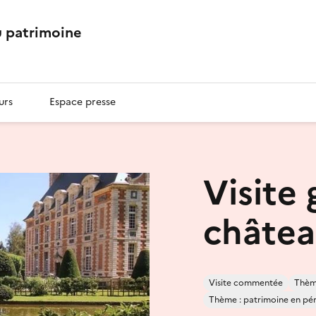
 patrimoine
urs
Espace presse
Visite
châte
Visite commentée
Thème
Thème : patrimoine en péril