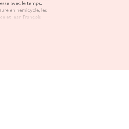
cesse avec le temps.
sure en hémicycle, les
ice et Jean François
hâteau : fenêtres,
ransmettre et de faire
 vous invite à
’un monument vivant.