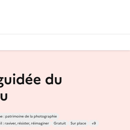
 guidée du
au
 : patrimoine de la photographie
 : raviver, résister, réimaginer
Gratuit
Sur place
+9