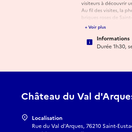
visiteurs à découvrir 
Au fil des visites, la
briques roses de Saint-
Bodin, mais aussi les d
+ Voir plus
Cette édition sera éga
Informations
façades, ferronneries 
revivre ce lieu chargé d
Durée 1h30, se
Entre patrimoine sauve
partager un moment d
Château du Val d'Arque
Localisation
Rue du Val d'Arques, 76210 Saint-Eustac