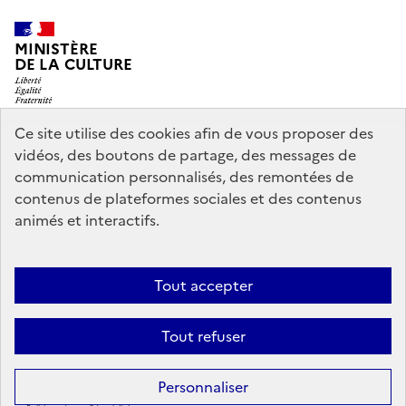
MINISTÈRE
DE LA CULTURE
Ce site utilise des cookies afin de vous proposer des
vidéos, des boutons de partage, des messages de
legifrance.gouv.fr
info.gouv.fr
communication personnalisés, des remontées de
contenus de plateformes sociales et des contenus
service-public.gouv.fr
data.gouv.fr
animés et interactifs.
Nous contacter
Mentions légales
Accessibilité : partiellement
Tout accepter
conforme
Politique d’utilisation des témoins de connexion
Tout refuser
(cookies)
Sauf mention contraire, tous les contenus de ce site sont sous
licence
Personnaliser
etalab-2.0