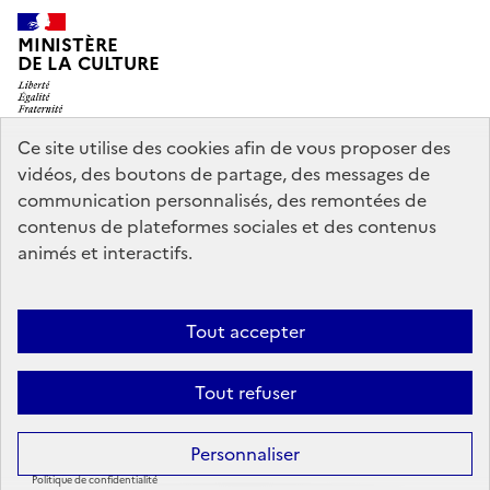
MINISTÈRE
DE LA CULTURE
Ce site utilise des cookies afin de vous proposer des
vidéos, des boutons de partage, des messages de
legifrance.gouv.fr
info.gouv.fr
communication personnalisés, des remontées de
contenus de plateformes sociales et des contenus
service-public.gouv.fr
data.gouv.fr
animés et interactifs.
Nous contacter
Mentions légales
Accessibilité : partiellement
Tout accepter
conforme
Politique d’utilisation des témoins de connexion
Tout refuser
(cookies)
Sauf mention contraire, tous les contenus de ce site sont sous
licence
Personnaliser
etalab-2.0
Politique de confidentialité