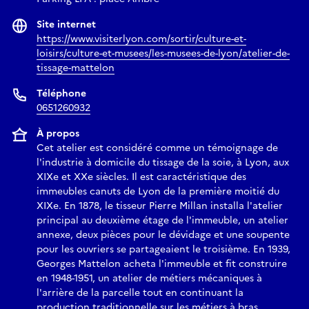
Site internet
https://www.visiterlyon.com/sortir/culture-et-
loisirs/culture-et-musees/les-musees-de-lyon/atelier-de-
tissage-mattelon
Téléphone
0651260932
À propos
Cet atelier est considéré comme un témoignage de
l'industrie à domicile du tissage de la soie, à Lyon, aux
XIXe et XXe siècles. Il est caractéristique des
immeubles canuts de Lyon de la première moitié du
XIXe. En 1878, le tisseur Pierre Millan installa l'atelier
principal au deuxième étage de l'immeuble, un atelier
annexe, deux pièces pour le dévidage et une soupente
pour les ouvriers se partageaient le troisième. En 1939,
Georges Mattelon acheta l'immeuble et fit construire
en 1948-1951, un atelier de métiers mécaniques à
l'arrière de la parcelle tout en continuant la
production traditionnelle sur les métiers à bras,