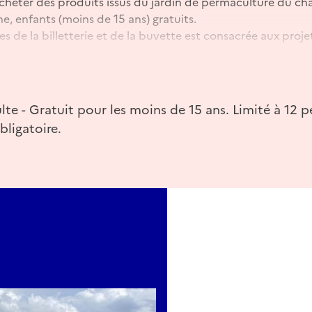
'acheter des produits issus du jardin de permaculture du ch
e, enfants (moins de 15 ans) gratuits.
tes de la billetterie et de la buvette est consacrée aux pro
.
nes
dompierre.com
ulte - Gratuit pour les moins de 15 ans. Limité à 12
bligatoire.
rsonnes
ersonnes
rsonnes
ersonnes
ersonnes
ersonnes
rsonnes
rsonnes
ersonnes
personnes