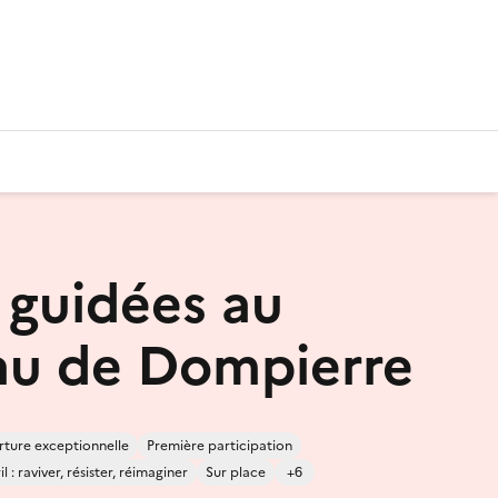
s guidées au
u de Dompierre
ture exceptionnelle
Première participation
 : raviver, résister, réimaginer
Sur place
+6