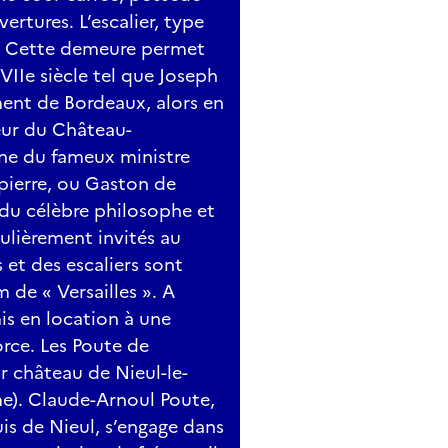
rtures. L’escalier, type
e. Cette demeure permet
XVIIe siècle tel que Joseph
ment de Bordeaux, alors en
eur du Château-
ne du fameux ministre
pierre, ou Gaston de
du célèbre philosophe et
ulièrement invités au
 et des escaliers sont
de « Versailles ». A
mis en location à une
orce. Les Poute de
r château de Nieul-le-
me). Claude-Arnoul Poute,
s de Nieul, s’engage dans