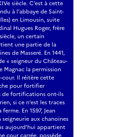
Ve siècle. C’est à cette
du à l’abbaye de Saint-
les) en Limousin, suite
dinal Hugues Roger, frère
iècle, un certain
tient une partie de la
nes de Masseré. En 1441,
 de « seigneur du Château-
e Magnac la permission
cour. Il réitère cette
e pour fortifier
de fortifications ont-ils
rien, si ce n’est les traces
 ferme. En 1597, Jean
la seigneurie aux chanoines
s aujourd’hui appartient
une cour carrée, possède