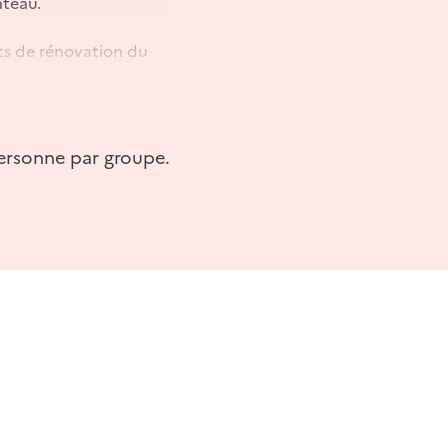
âteau.
jets de rénovation du
 personne par groupe.