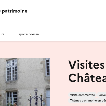
 patrimoine
urs
Espace presse
Visite
Châtea
Visite commentée
Ouver
Thème : patrimoine en péril