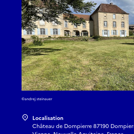
11.30 Groupe 11 : 12 p
E-mail
contact@chateau-de-
©andrej steinauer
Localisation
Château de Dompierre 87190 Dompierre 