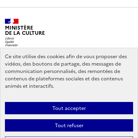
MINISTÈRE
DE LA CULTURE
Ce site utilise des cookies afin de vous proposer des
vidéos, des boutons de partage, des messages de
legifrance.gouv.fr
info.gouv.fr
communication personnalisés, des remontées de
contenus de plateformes sociales et des contenus
service-public.gouv.fr
data.gouv.fr
animés et interactifs.
Nous contacter
Mentions légales
Accessibilité : partiellement
Tout accepter
conforme
Politique d’utilisation des témoins de connexion
Tout refuser
(cookies)