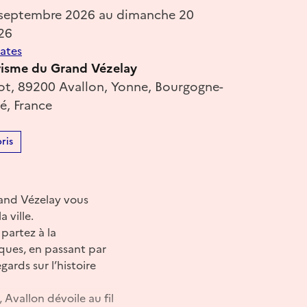
 septembre 2026 au dimanche 20
26
dates
risme du Grand Vézelay
lot, 89200 Avallon, Yonne, Bourgogne-
, France
ris
rand Vézelay vous
 ville.
partez à la
sques, en passant par
ards sur l’histoire
 Avallon dévoile au fil