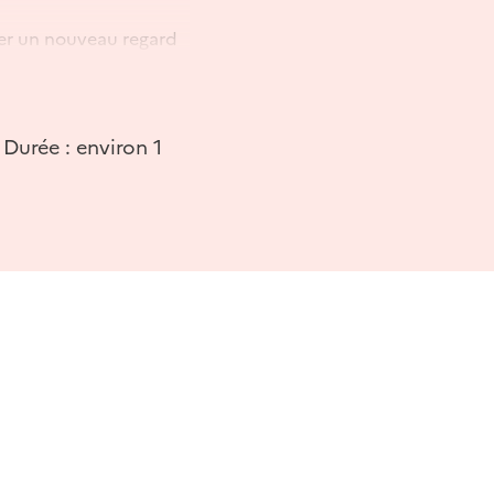
ser un nouveau regard
tiongrandvezelay.com
 Durée : environ 1