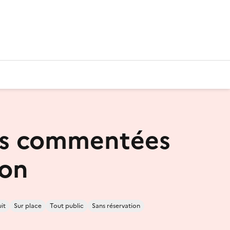
es commentées
lon
it
Sur place
Tout public
Sans réservation