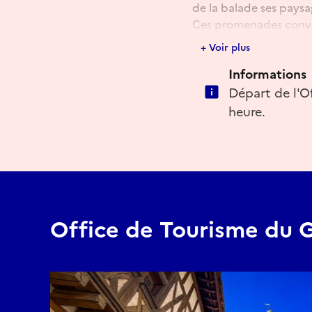
de la balade ses paysag
Ces promenades conviv
sur la ville et de mie
+ Voir plus
Plus d'informations pa
Informations
Départ de l'O
heure.
Office de Tourisme du 