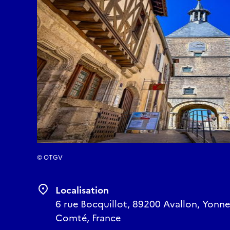
© OTGV
Localisation
6 rue Bocquillot, 89200 Avallon, Yonn
Comté, France