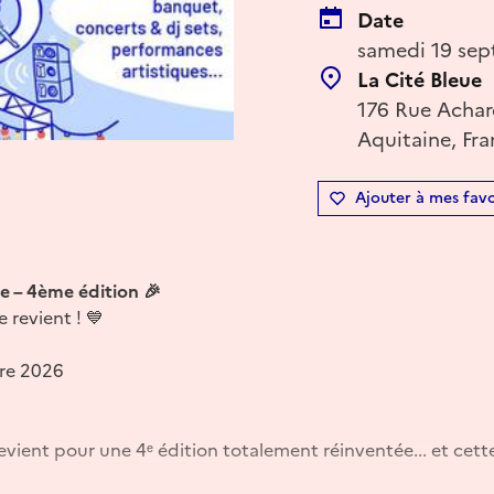
Date
samedi 19 sep
La Cité Bleue
176 Rue Achar
Aquitaine, Fr
Ajouter à mes favo
te – 4ème édition 🎉
e revient ! 💙
re 2026
revient pour une 4ᵉ édition totalement réinventée... et cet