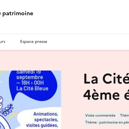
 patrimoine
urs
Espace presse
La Cité
4ème é
Visite commentée
Thème
Thème : patrimoine en péril