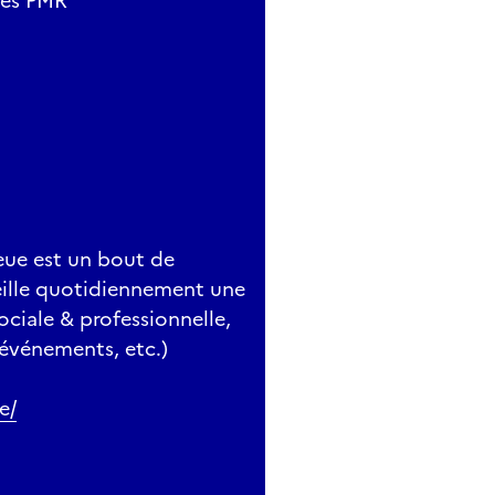
cès PMR
leue est un bout de
cueille quotidiennement une
sociale & professionnelle,
 événements, etc.)
e/