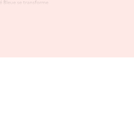
té Bleue se transforme
tre patrimoine,
ux