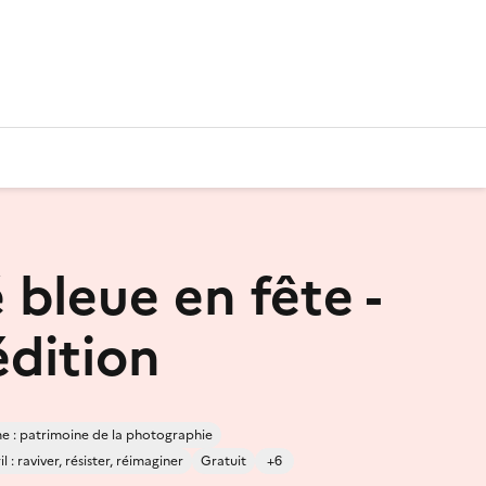
 bleue en fête -
dition
 : patrimoine de la photographie
 : raviver, résister, réimaginer
Gratuit
+6