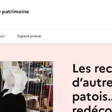
 patrimoine
urs
Espace presse
Les re
d’autre
patois
redécou