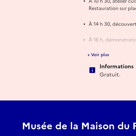
À 10 h 30, atelier cu
Restauration sur plac
À 14 h 30, découvert
À 16 h, démonstrati
+ Voir plus
À 17 h, jeux traditi
proposées.
Informations
Gratuit.
Des démonstrations d’e
XIXe siècle à aujourd
Musée de la Maison du F