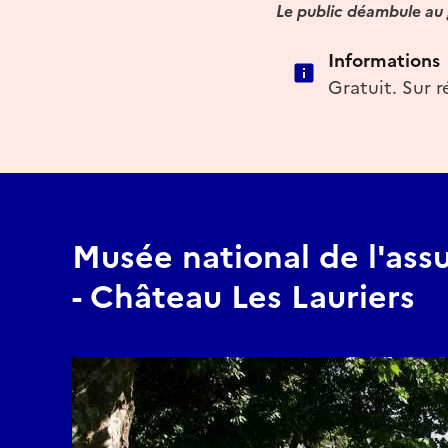
Le public déambule au g
Informations
Gratuit. Sur r
Musée national de l'ass
- Château Les Lauriers