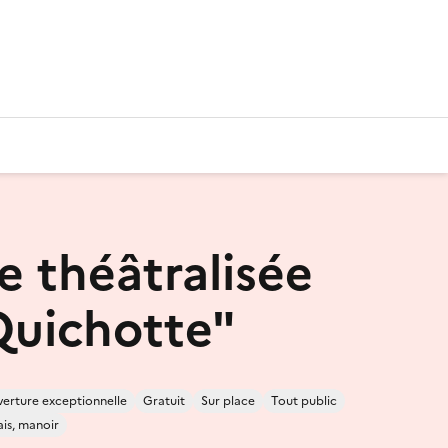
e théâtralisée
uichotte"
erture exceptionnelle
Gratuit
Sur place
Tout public
ais, manoir