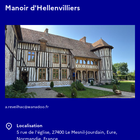
Manoir d'Hellenvilliers
a.reveilhac@wanadoo.fr
Localisation
5 rue de l'église, 27400 Le Mesnil-Jourdain, Eure,
Normandie, France