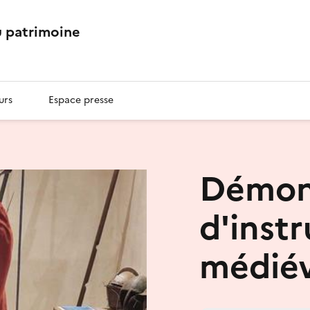
 patrimoine
urs
Espace presse
Démon
d'inst
médié