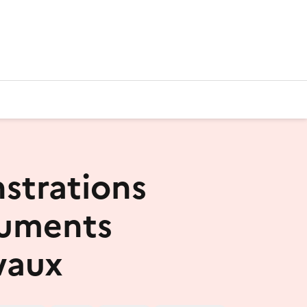
strations
ruments
vaux