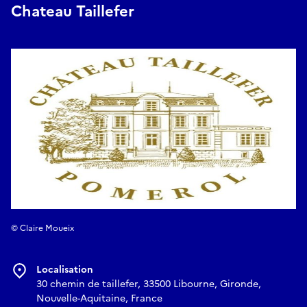
👉 Découvrez Château Taillefer en vidéo :
Chateau Taillefer
© Claire Moueix
Localisation
30 chemin de taillefer, 33500 Libourne, Gironde,
Nouvelle-Aquitaine, France