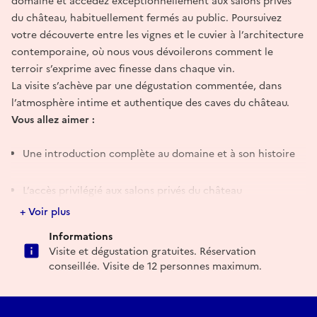
domaine et accédez exceptionnellement aux salons privés
du château, habituellement fermés au public. Poursuivez
votre découverte entre les vignes et le cuvier à l’architecture
contemporaine, où nous vous dévoilerons comment le
terroir s’exprime avec finesse dans chaque vin.
La visite s’achève par une dégustation commentée, dans
l’atmosphère intime et authentique des caves du château.
Vous allez aimer :
Une introduction complète au domaine et à son histoire
L’accès privilégié aux salons privés du château
+ Voir plus
Le contraste entre patrimoine et modernité au cœur du
Informations
chai
Visite et dégustation gratuites. Réservation
conseillée. Visite de 12 personnes maximum.
Une dégustation conviviale des vins du domaine