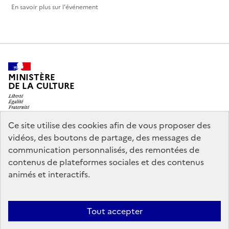
En savoir plus sur l'événement
MINISTÈRE
DE LA CULTURE
Ce site utilise des cookies afin de vous proposer des
vidéos, des boutons de partage, des messages de
legifrance.gouv.fr
info.gouv.fr
communication personnalisés, des remontées de
contenus de plateformes sociales et des contenus
service-public.gouv.fr
data.gouv.fr
animés et interactifs.
Nous contacter
Mentions légales
Accessibilité : partiellement
Tout accepter
conforme
Politique d’utilisation des témoins de connexion