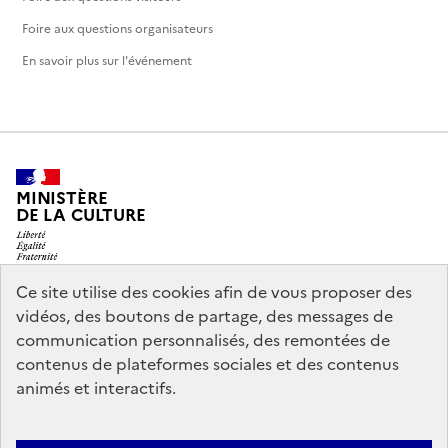
Foire aux questions organisateurs
En savoir plus sur l'événement
MINISTÈRE
DE LA CULTURE
Ce site utilise des cookies afin de vous proposer des
vidéos, des boutons de partage, des messages de
legifrance.gouv.fr
info.gouv.fr
communication personnalisés, des remontées de
contenus de plateformes sociales et des contenus
service-public.gouv.fr
data.gouv.fr
animés et interactifs.