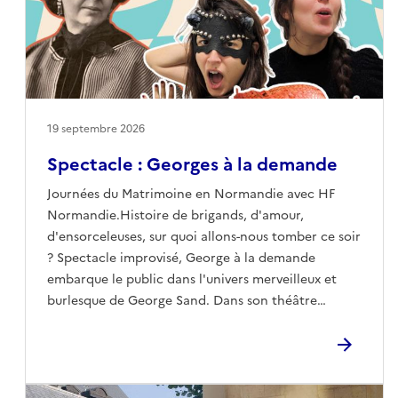
19 septembre 2026
Spectacle : Georges à la demande
Journées du Matrimoine en Normandie avec HF
Normandie.Histoire de brigands, d'amour,
d'ensorceleuses, sur quoi allons-nous tomber ce soir
? Spectacle improvisé, George à la demande
embarque le public dans l'univers merveilleux et
burlesque de George Sand. Dans son théâtre
domestique à Nohant, sa famille, ses amis, se
rejoignaient pour faire du théâtre à partir de
canevas rédigés par la célèbre autrice. Ce spectacle
est l'occasion de replonger dans cette