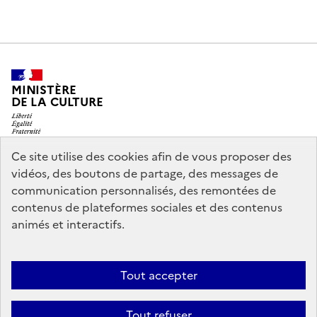
MINISTÈRE
DE LA CULTURE
Ce site utilise des cookies afin de vous proposer des
vidéos, des boutons de partage, des messages de
legifrance.gouv.fr
info.gouv.fr
communication personnalisés, des remontées de
contenus de plateformes sociales et des contenus
service-public.gouv.fr
data.gouv.fr
animés et interactifs.
Nous contacter
Mentions légales
Accessibilité : partiellement
Tout accepter
conforme
Politique d’utilisation des témoins de connexion
Tout refuser
(cookies)