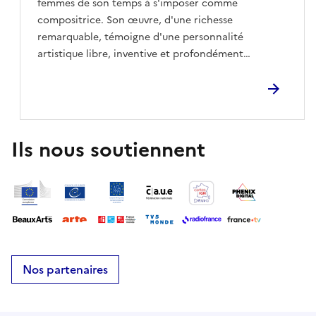
femmes de son temps à s'imposer comme
compositrice. Son œuvre, d'une richesse
remarquable, témoigne d'une personnalité
artistique libre, inventive et profondément
expressive. Entre éclat instrumental et éloquence
de la voix, ce concert propose un voyage au cœur
de son univers. Sonates, pièces de clavecin et
cantates se répondent pour dessiner le portrait
d'une femme qui, par son talent et son audace, a
Ils nous soutiennent
ouvert un chemin encore peu emprunté à son
époque.- Le Poème Harmonique -Dans le cadre des
Journées du Matrimoine 2026
Nos partenaires