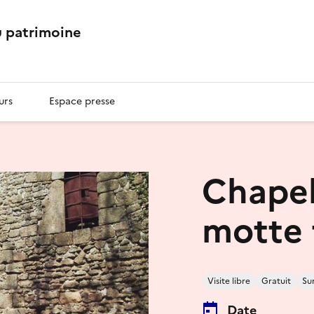
 patrimoine
urs
Espace presse
Chapell
motte 
Visite libre
Gratuit
Su
Date