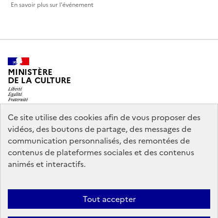
En savoir plus sur l'événement
MINISTÈRE
DE LA CULTURE
Ce site utilise des cookies afin de vous proposer des
vidéos, des boutons de partage, des messages de
legifrance.gouv.fr
info.gouv.fr
communication personnalisés, des remontées de
contenus de plateformes sociales et des contenus
service-public.gouv.fr
data.gouv.fr
animés et interactifs.
Nous contacter
Mentions légales
Accessibilité : partiellement
Tout accepter
conforme
Politique d’utilisation des témoins de connexion