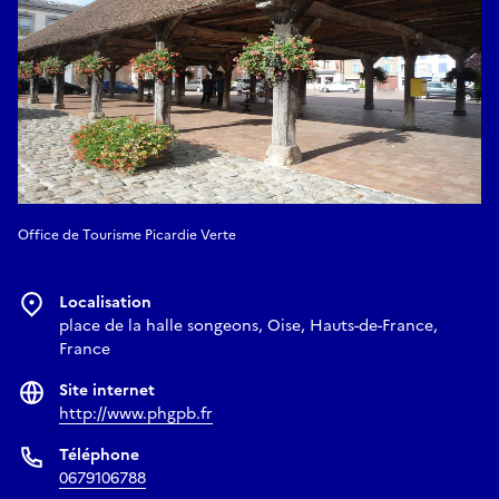
Office de Tourisme Picardie Verte
Localisation
place de la halle songeons, Oise, Hauts-de-France,
France
Site internet
http://www.phgpb.fr
Téléphone
0679106788