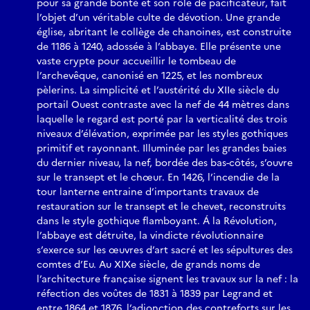
pour sa grande bonté et son rôle de pacificateur, fait
l’objet d’un véritable culte de dévotion. Une grande
église, abritant le collège de chanoines, est construite
de 1186 à 1240, adossée à l’abbaye. Elle présente une
vaste crypte pour accueillir le tombeau de
l’archevêque, canonisé en 1225, et les nombreux
pèlerins. La simplicité et l’austérité du XIIe siècle du
portail Ouest contraste avec la nef de 44 mètres dans
laquelle le regard est porté par la verticalité des trois
niveaux d’élévation, exprimée par les styles gothiques
primitif et rayonnant. Illuminée par les grandes baies
du dernier niveau, la nef, bordée des bas-côtés, s’ouvre
sur le transept et le chœur. En 1426, l’incendie de la
tour lanterne entraine d’importants travaux de
restauration sur le transept et le chevet, reconstruits
dans le style gothique flamboyant. Á la Révolution,
l’abbaye est détruite, la vindicte révolutionnaire
s’exerce sur les œuvres d’art sacré et les sépultures des
comtes d’Eu. Au XIXe siècle, de grands noms de
l’architecture française signent les travaux sur la nef : la
réfection des voûtes de 1831 à 1839 par Legrand et
entre 1864 et 1876, l’adjonction des contreforts sur les