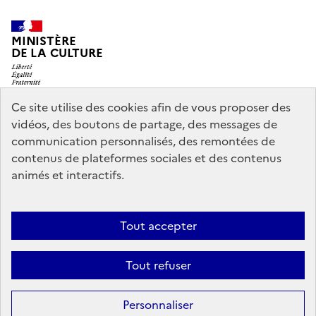
MINISTÈRE
DE LA CULTURE
Ce site utilise des cookies afin de vous proposer des
vidéos, des boutons de partage, des messages de
legifrance.gouv.fr
info.gouv.fr
communication personnalisés, des remontées de
contenus de plateformes sociales et des contenus
service-public.gouv.fr
data.gouv.fr
animés et interactifs.
Nous contacter
Mentions légales
Accessibilité : partiellement
Tout accepter
conforme
Politique d’utilisation des témoins de connexion
Tout refuser
(cookies)
Sauf mention contraire, tous les contenus de ce site sont sous
licence
Personnaliser
etalab-2.0