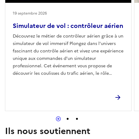
19 septembre 2026
Simulateur de vol : contrôleur aérien
Découvrez le métier de contrôleur aérien grâce à un
simulateur de vol immersif Plongez dans l’univers
fascinant du contrôle aérien et vivez une expérience
unique aux commandes d’un simulateur
professionnel. Cet événement vous propose de
découvrir les coulisses du trafic aérien, le rôle
essentiel des contrôleurs aériens et les défis
quotidiens de ce métier stratégique. Au programme
: Présentation du métier de contrôleur aérien
Échanges avec des professionnels Découverte des
formations et opportunités de carrière Mise en
situation sur simulateur pour vous initier à la gestion
du trafic aérien Que vous soyez passionné
Ils nous soutiennent
d’aviation, étudiant, en reconversion ou simplement