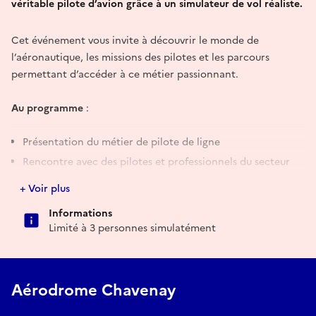
véritable pilote d’avion grâce à un simulateur de vol réaliste.
Cet événement vous invite à découvrir le monde de
l’aéronautique, les missions des pilotes et les parcours
permettant d’accéder à ce métier passionnant.
Au programme
:
Présentation du métier de pilote de ligne
Rencontre avec des pilotes et professionnels du secteur
aérien
+ Voir plus
Découverte des formations et des débouchés dans
Informations
l’aviation
Limité à 3 personnes simulatément
Initiation au pilotage sur simulateur de vol
Mise en situation : décollage, navigation et atterrissage
Que vous soyez passionné d’aviation, étudiant, futur
Aérodrome Chavenay
candidat ou simplement curieux, venez échanger avec des
acteurs du secteur et tester vos compétences aux