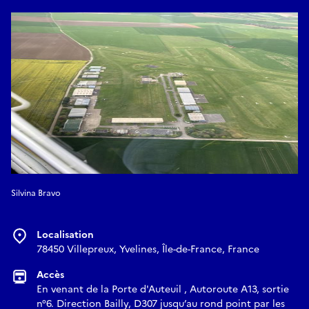
commandes d’un simulateur immersif.
Une expérience unique pour découvrir les sensations du
pilotage et explorer les nombreuses opportunités offertes
par le monde aéronautique.
Silvina Bravo
Localisation
78450 Villepreux, Yvelines, Île-de-France, France
Accès
En venant de la Porte d'Auteuil , Autoroute A13, sortie
n°6. Direction Bailly, D307 jusqu’au rond point par les