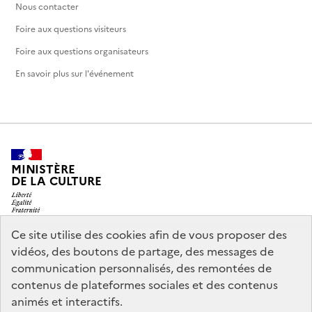
Nous contacter
Foire aux questions visiteurs
Foire aux questions organisateurs
En savoir plus sur l'événement
MINISTÈRE
DE LA CULTURE
Ce site utilise des cookies afin de vous proposer des
vidéos, des boutons de partage, des messages de
legifrance.gouv.fr
info.gouv.fr
communication personnalisés, des remontées de
contenus de plateformes sociales et des contenus
service-public.gouv.fr
data.gouv.fr
animés et interactifs.