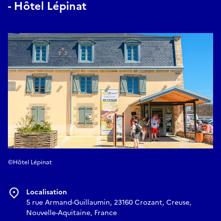
- Hôtel Lépinat
©Hôtel Lépinat
Localisation
5 rue Armand-Guillaumin, 23160 Crozant, Creuse,
Nouvelle-Aquitaine, France