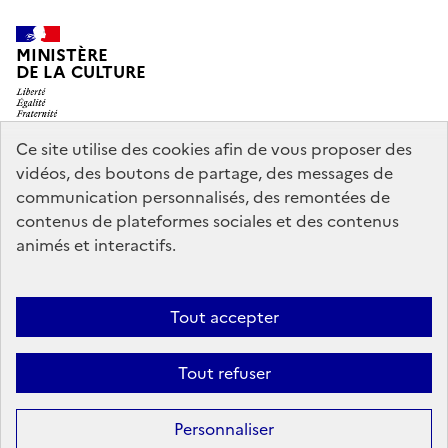
MINISTÈRE
DE LA CULTURE
Ce site utilise des cookies afin de vous proposer des
vidéos, des boutons de partage, des messages de
legifrance.gouv.fr
info.gouv.fr
communication personnalisés, des remontées de
contenus de plateformes sociales et des contenus
service-public.gouv.fr
data.gouv.fr
animés et interactifs.
Nous contacter
Mentions légales
Accessibilité : partiellement
Tout accepter
conforme
Politique d’utilisation des témoins de connexion
Tout refuser
(cookies)
Sauf mention contraire, tous les contenus de ce site sont sous
licence
Personnaliser
etalab-2.0